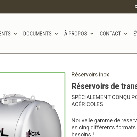
C
ENTS
DOCUMENTS
À PROPOS
CONTACT
É
tôt disponible!!
Réservoirs inox
Réservoirs de tran
SPÉCIALEMENT CONÇU PO
ACÉRICOLES
Nouvelle gamme de réservo
en cinq différents formats
besoins !