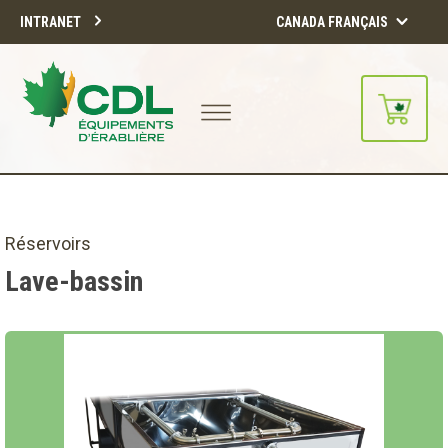
INTRANET
CANADA FRANÇAIS
Notre site d'achats en ligne sera
bientôt disponible!!
Merci de votre compréhension.
Réservoirs
Lave-bassin
CONTINUER