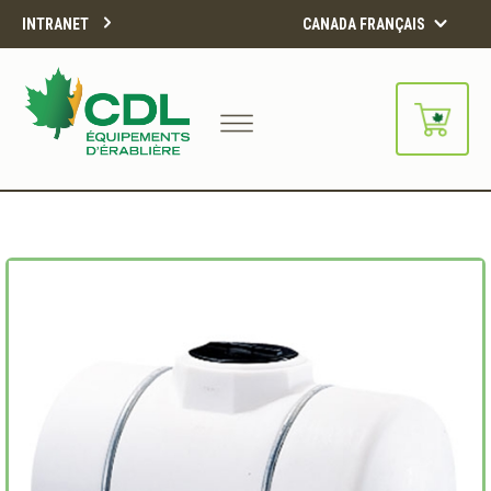
INTRANET
CANADA FRANÇAIS
Notre site d'achats en ligne sera
bientôt disponible!!
Merci de votre compréhension.
CONTINUER