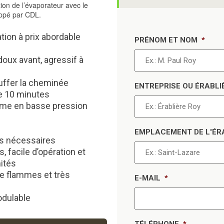
ion de l’évaporateur avec le
ppé par CDL.
tion à prix abordable
PRÉNOM ET NOM
*
doux avant, agressif à
uffer la cheminée
ENTREPRISE OU ÉRABLI
e 10 minutes
me en basse pression
EMPLACEMENT DE L'ÉR
es nécessaires
, facile d’opération et
mités
de flammes et très
E-MAIL
*
odulable