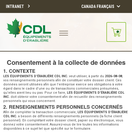
INTRANET
CANADA FRANÇAIS
Notre site d'achats en ligne sera
Consentement à la collecte de données
bientôt disponible!!
Merci de votre compréhension.
1. CONTEXTE
LES ÉQUIPEMENTS D’ÉRABLIÈRE CDL INC.
veut utiliser, à partir du
2026-08-08
,
vos renseignements personnels afin de constituer votre dossier client. Ces
CONTINUER
données seront utilisées afin que l’entreprise exerce ses obligations à votre
égard dans le cadre d’une ou de transactions commerciales présumées,
qu’elles aient lieu ou pas. Pour ce faire,
LES ÉQUIPEMENTS D’ÉRABLIÈRE CDL
INC.
doit obtenir votre consentement afin de recueillir des renseignements
personnels qui vous concernent.
2. RENSEIGNEMENTS PERSONNELS CONCERNÉS
Afin de compléter la transaction commerciale,
LES ÉQUIPEMENTS D’ÉRABLIÈRE
CDL INC.
a besoin de différents renseignements personnels (la fiche client
personnel). En complétant votre dossier client, papier ou électronique, vous
donnez votre consentement. Assurez-vous de lire toutes les informations
disponibles à ce sujet tel que spécifié sur le formulaire.