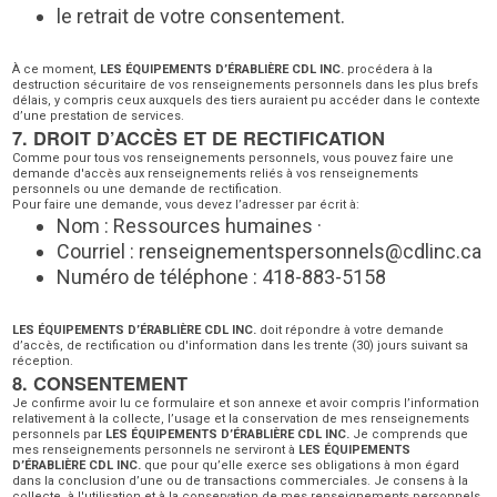
le retrait de votre consentement.
À ce moment,
LES ÉQUIPEMENTS D’ÉRABLIÈRE CDL INC.
procédera à la
destruction sécuritaire de vos renseignements personnels dans les plus brefs
délais, y compris ceux auxquels des tiers auraient pu accéder dans le contexte
d’une prestation de services.
7. DROIT D’ACCÈS ET DE RECTIFICATION
Comme pour tous vos renseignements personnels, vous pouvez faire une
demande d'accès aux renseignements reliés à vos renseignements
personnels ou une demande de rectification.
Pour faire une demande, vous devez l’adresser par écrit à:
Nom : Ressources humaines ·
Courriel : renseignementspersonnels@cdlinc.ca
Numéro de téléphone : 418-883-5158
LES ÉQUIPEMENTS D’ÉRABLIÈRE CDL INC.
doit répondre à votre demande
d’accès, de rectification ou d'information dans les trente (30) jours suivant sa
réception.
8. CONSENTEMENT
Je confirme avoir lu ce formulaire et son annexe et avoir compris l’information
relativement à la collecte, l’usage et la conservation de mes renseignements
personnels par
LES ÉQUIPEMENTS D’ÉRABLIÈRE CDL INC.
Je comprends que
mes renseignements personnels ne serviront à
LES ÉQUIPEMENTS
D’ÉRABLIÈRE CDL INC.
que pour qu’elle exerce ses obligations à mon égard
dans la conclusion d’une ou de transactions commerciales. Je consens à la
collecte, à l'utilisation et à la conservation de mes renseignements personnels