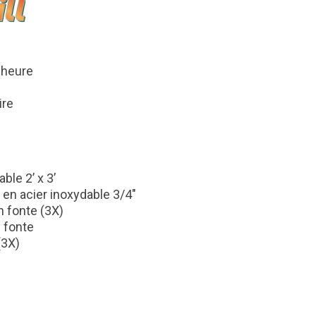
 heure
ire
ble 2’ x 3’
e en acier inoxydable 3/4″
n fonte (3X)
 fonte
(3X)