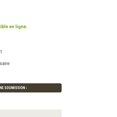
ble en ligne.
 1
saire
NE SOUMISSION ›