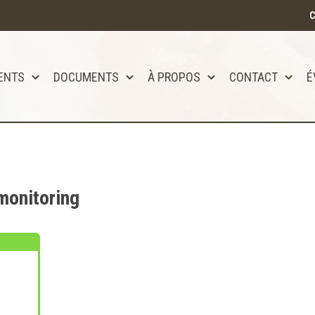
C
ENTS
DOCUMENTS
À PROPOS
CONTACT
É
tôt disponible!!
monitoring