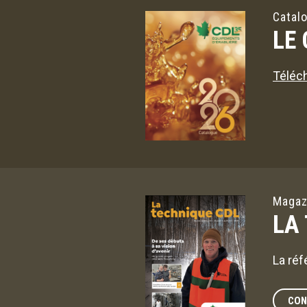
Catal
LE
Téléch
Magaz
LA
La réf
CON