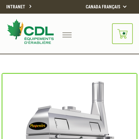
INTRANET
CANADA FRANÇAIS
Notre site d'achats en ligne sera
bientôt disponible!!
Merci de votre compréhension.
CONTINUER