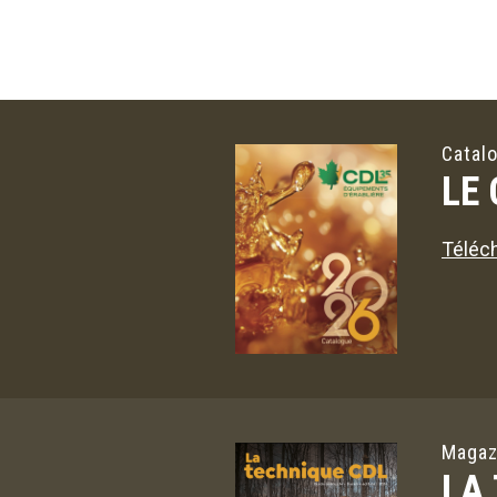
Catal
LE
Téléch
Magaz
LA