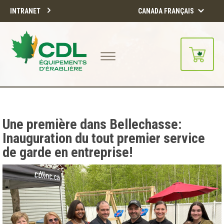
INTRANET
CANADA FRANÇAIS
Notre site d'achats en ligne sera
bientôt disponible!!
Merci de votre compréhension.
Une première dans Bellechasse:
Inauguration du tout premier service
CONTINUER
de garde en entreprise!