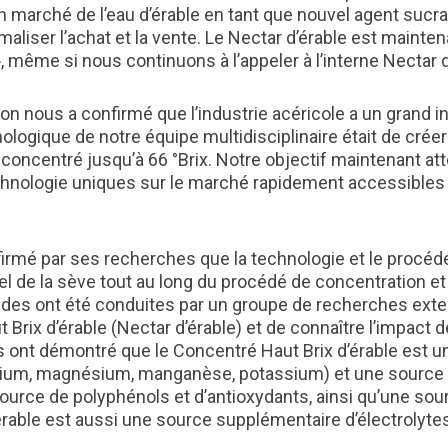
 marché de l’eau d’érable en tant que nouvel agent sucra
rmaliser l’achat et la vente. Le Nectar d’érable est maint
, même si nous continuons à l’appeler à l’interne Nectar d
ion nous a confirmé que l’industrie acéricole a un grand 
nologique de notre équipe multidisciplinaire était de cré
oncentré jusqu’à 66 °Brix. Notre objectif maintenant atte
hnologie uniques sur le marché rapidement accessibles 
firmé par ses recherches que la technologie et le procé
nnel de la sève tout au long du procédé de concentration e
tudes ont été conduites par un groupe de recherches ext
t Brix d’érable (Nectar d’érable) et de connaître l’impac
es ont démontré que le Concentré Haut Brix d’érable est u
ium, magnésium, manganèse, potassium) et une source de
 source de polyphénols et d’antioxydants, ainsi qu’une so
rable est aussi une source supplémentaire d’électrolytes