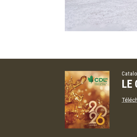
Catal
LE
Téléch