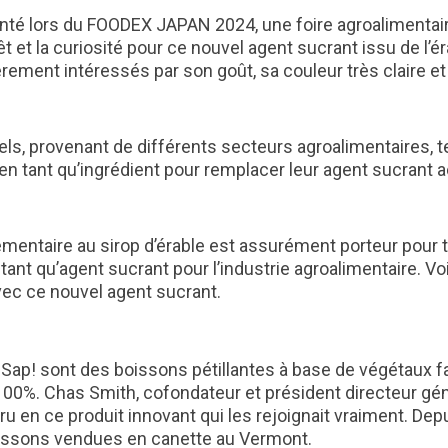
enté lors du FOODEX JAPAN 2024, une foire agroalimentair
êt et la curiosité pour ce nouvel agent sucrant issu de l’é
ièrement intéressés par son goût, sa couleur très claire e
iels, provenant de différents secteurs agroalimentaires, 
) en tant qu’ingrédient pour remplacer leur agent sucrant
mentaire au sirop d’érable est assurément porteur pour to
 qu’agent sucrant pour l’industrie agroalimentaire. Voici
avec ce nouvel agent sucrant.
Sap! sont des boissons pétillantes à base de végétaux fa
 100%. Chas Smith, cofondateur et président directeur gé
ru en ce produit innovant qui les rejoignait vraiment. Dep
boissons vendues en canette au Vermont.