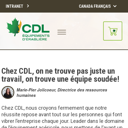
INTRANET
CANADA FRANÇAIS
Notre site d'achats en ligne sera
bientôt disponible!!
Merci de votre compréhension.
Chez CDL, on ne trouve pas juste un
travail, on trouve une équipe soudée!
CONTINUER
Marie-Pier Jolicoeur, Directrice des ressources
humaines
Chez CDL, nous croyons fermement que notre
réussite repose avant tout sur les personnes qui font
vibrer l’entreprise chaque jour. Leader dans le domaine
de l’équipement acéricole, nous mettons de l’avant un